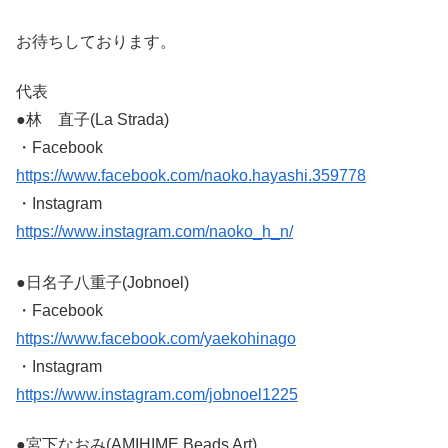
お待ちしております。
代表
●林 直子(La Strada)
・Facebook
https://www.facebook.com/naoko.hayashi.359778
・Instagram
https://www.instagram.com/naoko_h_n/
●日名子八重子(Jobnoel)
・Facebook
https://www.facebook.com/yaekohinago
・Instagram
https://www.instagram.com/jobnoel1225
●宮下なおみ(AMIHIME Beads Art)