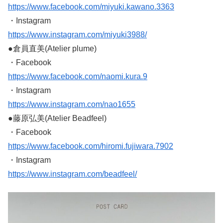
https://www.facebook.com/miyuki.kawano.3363
・Instagram
https://www.instagram.com/miyuki3988/
●倉員直美(Atelier plume)
・Facebook
https://www.facebook.com/naomi.kura.9
・Instagram
https://www.instagram.com/nao1655
●藤原弘美(Atelier Beadfeel)
・Facebook
https://www.facebook.com/hiromi.fujiwara.7902
・Instagram
https://www.instagram.com/beadfeel/