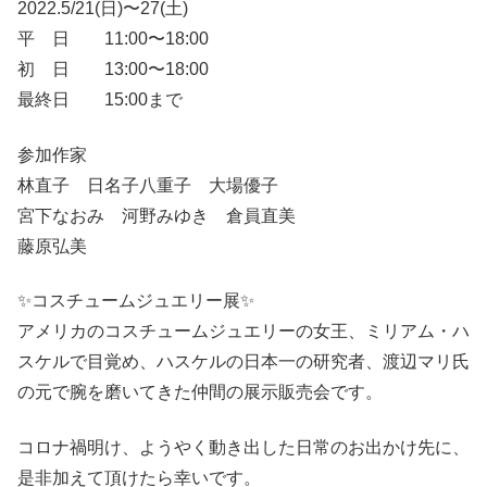
2022.5/21(日)〜27(土)
平 日 11:00〜18:00
初 日 13:00〜18:00
最終日 15:00まで
参加作家
林直子 日名子八重子 大場優子
宮下なおみ 河野みゆき 倉員直美
藤原弘美
✨コスチュームジュエリー展✨
アメリカのコスチュームジュエリーの女王、ミリアム・ハ
スケルで目覚め、ハスケルの日本一の研究者、渡辺マリ氏
の元で腕を磨いてきた仲間の展示販売会です。
コロナ禍明け、ようやく動き出した日常のお出かけ先に、
是非加えて頂けたら幸いです。