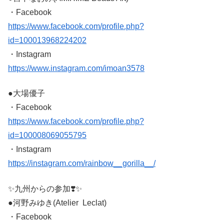
・Facebook
https://www.facebook.com/profile.php?
id=100013968224202
・Instagram
https://www.instagram.com/imoan3578
●大場優子
・Facebook
https://www.facebook.com/profile.php?
id=100008069055795
・Instagram
https://instagram.com/rainbow__gorilla__/
✨九州からの参加❣️✨
●河野みゆき(Atelier Leclat)
・Facebook