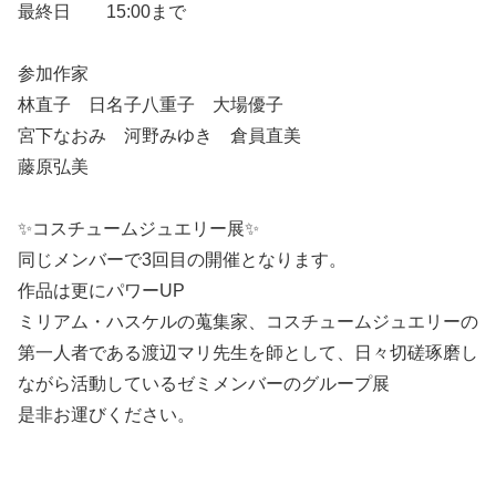
最終日 15:00まで
参加作家
林直子 日名子八重子 大場優子
宮下なおみ 河野みゆき 倉員直美
藤原弘美
✨コスチュームジュエリー展✨
同じメンバーで3回目の開催となります。
作品は更にパワーUP
ミリアム・ハスケルの蒐集家、コスチュームジュエリーの
第一人者である渡辺マリ先生を師として、日々切磋琢磨し
ながら活動しているゼミメンバーのグループ展
是非お運びください。