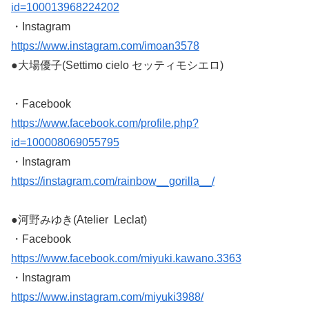
id=100013968224202
・Instagram
https://www.instagram.com/imoan3578
●大場優子(Settimo cielo セッティモシエロ)
・Facebook
https://www.facebook.com/profile.php?
id=100008069055795
・Instagram
https://instagram.com/rainbow__gorilla__/
●河野みゆき(Atelier Leclat)
・Facebook
https://www.facebook.com/miyuki.kawano.3363
・Instagram
https://www.instagram.com/miyuki3988/