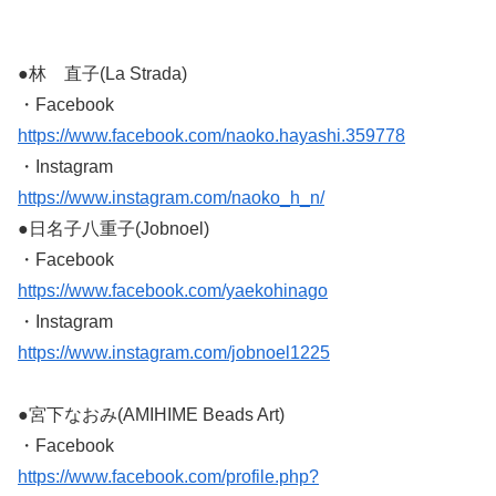
●林 直子(La Strada)
・Facebook
https://www.facebook.com/naoko.hayashi.359778
・Instagram
https://www.instagram.com/naoko_h_n/
●日名子八重子(Jobnoel)
・Facebook
https://www.facebook.com/yaekohinago
・Instagram
https://www.instagram.com/jobnoel1225
●宮下なおみ(AMIHIME Beads Art)
・Facebook
https://www.facebook.com/profile.php?