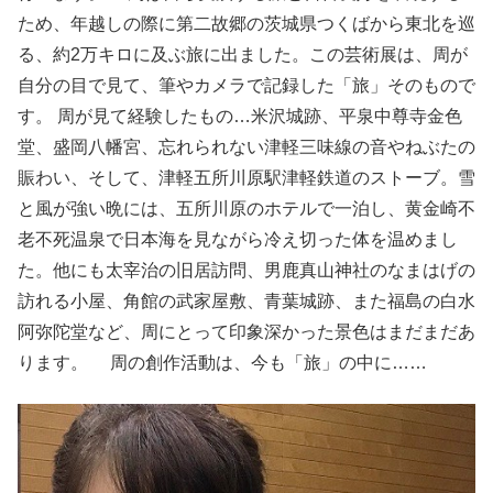
ため、年越しの際に第二故郷の茨城県つくばから東北を巡
る、約2万キロに及ぶ旅に出ました。この芸術展は、周が
自分の目で見て、筆やカメラで記録した「旅」そのもので
す。 周が見て経験したもの…米沢城跡、平泉中尊寺金色
堂、盛岡八幡宮、忘れられない津軽三味線の音やねぶたの
賑わい、そして、津軽五所川原駅津軽鉄道のストーブ。雪
と風が強い晩には、五所川原のホテルで一泊し、黄金崎不
老不死温泉で日本海を見ながら冷え切った体を温めまし
た。他にも太宰治の旧居訪問、男鹿真山神社のなまはげの
訪れる小屋、角館の武家屋敷、青葉城跡、また福島の白水
阿弥陀堂など、周にとって印象深かった景色はまだまだあ
ります。 周の創作活動は、今も「旅」の中に……